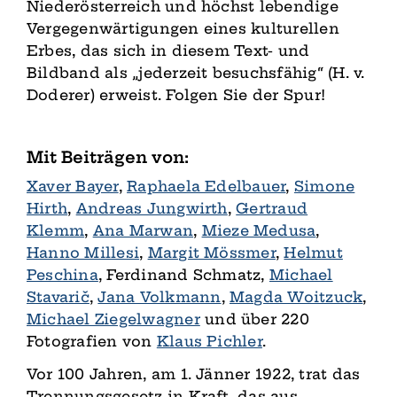
Niederösterreich und höchst lebendige
Vergegenwärtigungen eines kulturellen
Erbes, das sich in diesem Text- und
Bildband als „jederzeit besuchsfähig“ (H. v.
Doderer) erweist. Folgen Sie der Spur!
Mit Beiträgen von:
Xaver Bayer
,
Raphaela Edelbauer
,
Simone
Hirth
,
Andreas Jungwirth
,
Gertraud
Klemm
,
Ana Marwan
,
Mieze Medusa
,
Hanno Millesi
,
Margit Mössmer
,
Helmut
Peschina
, Ferdinand Schmatz,
Michael
Stavarič
,
Jana Volkmann
,
Magda Woitzuck
,
Michael Ziegelwagner
und über 220
Fotografien von
Klaus Pichler
.
Vor 100 Jahren, am 1. Jänner 1922, trat das
Trennungsgesetz in Kraft, das aus