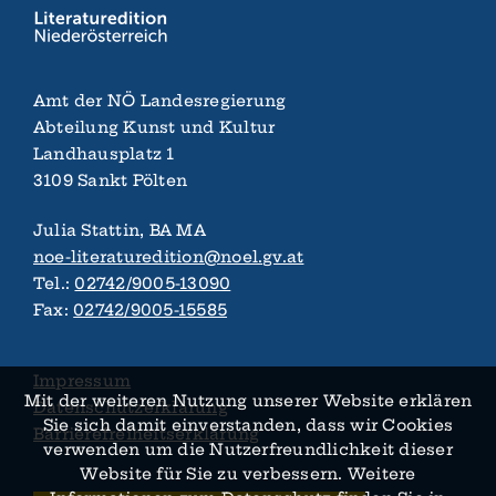
Amt der NÖ Landes­regierung
Abteilung Kunst und Kultur
Landhaus­platz 1
3109 Sankt Pölten
Julia Stattin, BA MA
noe-literaturedition@noel.gv.at
Tel.:
02742/9005-13090
Fax:
02742/9005-15585
Impressum
Mit der weiteren Nutzung unserer Website erklären
Datenschutzerklärung
Sie sich damit ein­verstanden, dass wir Cookies
Barrierefreiheitserklärung
verwenden um die Nutzer­­freundlichkeit dieser
Website für Sie zu verbessern. Weitere