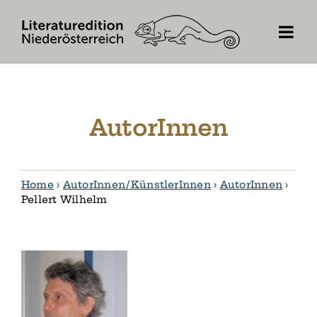
Skip
to
content
AutorInnen
Home
›
AutorInnen / KünstlerInnen
›
AutorInnen
›
Pellert Wilhelm