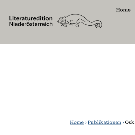
Skip
Home
to
content
Home
›
Publikationen
›
Osk