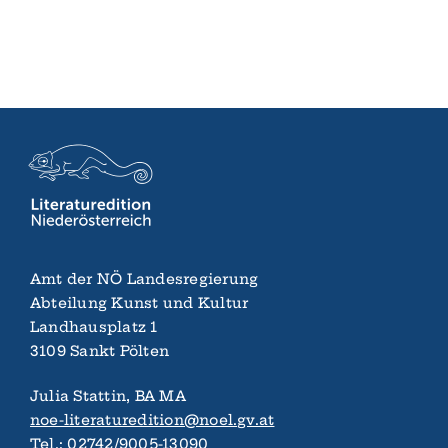
Amt der NÖ Landes­regierung
Abteilung Kunst und Kultur
Landhaus­platz 1
3109 Sankt Pölten
Julia Stattin, BA MA
noe-literaturedition@noel.gv.at
Tel.:
02742/9005-13090