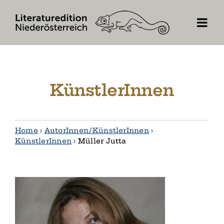
Skip
to
content
KünstlerInnen
Home
›
AutorInnen / KünstlerInnen
›
KünstlerInnen
›
Müller Jutta