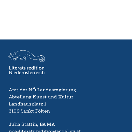
Amt der NÖ Landes­regierung
Abteilung Kunst und Kultur
Landhaus­platz 1
3109 Sankt Pölten
Julia Stattin, BA MA
noe-literaturedition@noel.gv.at