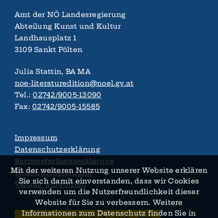
Amt der NÖ Landes­regierung
Abteilung Kunst und Kultur
Landhaus­platz 1
3109 Sankt Pölten
Julia Stattin, BA MA
noe-literaturedition@noel.gv.at
Tel.:
02742/9005-13090
Fax:
02742/9005-15585
Impressum
Datenschutzerklärung
Barrierefreiheitserklärung
Mit der weiteren Nutzung unserer Website erklären
Widerrufsbelehrung
Sie sich damit ein­verstanden, dass wir Cookies
Vertrag widerrufen
verwenden um die Nutzer­­freundlichkeit dieser
Website für Sie zu verbessern. Weitere
Informationen zum Daten­schutz finden Sie in