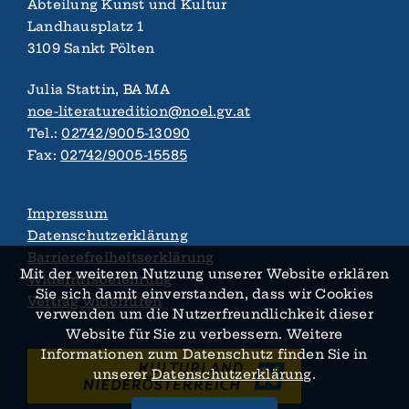
Abteilung Kunst und Kultur
Landhaus­platz 1
3109 Sankt Pölten
Julia Stattin, BA MA
noe-literaturedition@noel.gv.at
Tel.:
02742/9005-13090
Fax:
02742/9005-15585
Impressum
Datenschutzerklärung
Barrierefreiheitserklärung
Mit der weiteren Nutzung unserer Website erklären
Widerrufsbelehrung
Sie sich damit ein­verstanden, dass wir Cookies
Vertrag widerrufen
verwenden um die Nutzer­­freundlichkeit dieser
Website für Sie zu verbessern. Weitere
Informationen zum Daten­schutz finden Sie in
unserer
Datenschutz­­erklärung
.