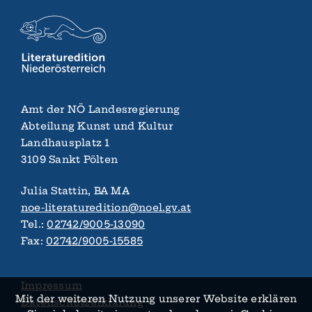
Amt der NÖ Landes­regierung
Abteilung Kunst und Kultur
Landhaus­platz 1
3109 Sankt Pölten
Julia Stattin, BA MA
noe-literaturedition@noel.gv.at
Tel.:
02742/9005-13090
Fax:
02742/9005-15585
Impressum
Mit der weiteren Nutzung unserer Website erklären
Datenschutzerklärung