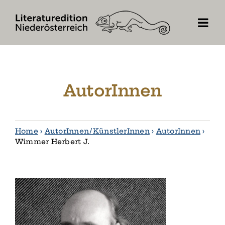
Skip
to
content
AutorInnen
Home
›
AutorInnen / KünstlerInnen
›
AutorInnen
›
Wimmer Herbert J.