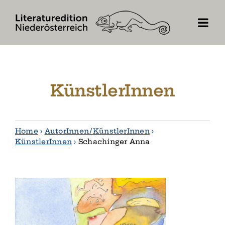
Skip
to
content
KünstlerInnen
Home
›
AutorInnen / KünstlerInnen
›
KünstlerInnen
›
Schachinger Anna