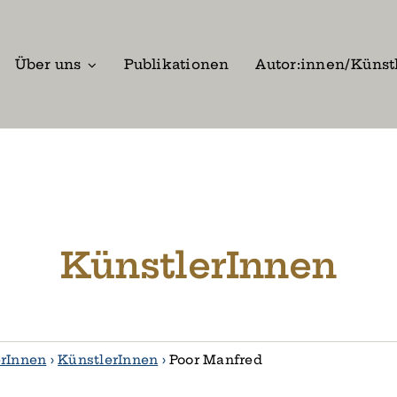
Über uns
Publikationen
Autor:innen/Künst
KünstlerInnen
erInnen
›
KünstlerInnen
›
Poor Manfred