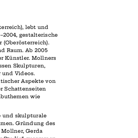
erreich), lebt und
–2004, gestalterische
 (Oberösterreich).
und Raum. Ab 2005
er Künstler. Mollners
ssen Skulpturen,
r und Videos.
itischer Aspekte von
r Schattenseiten
Tabuthemen wie
e und skulpturale
äumen. Gründung des
Mollner, Gerda