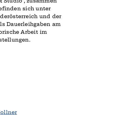
rk Studio“, zusammen
efinden sich unter
erösterreich und der
ls Dauerleihgaben am
rische Arbeit im
stellungen.
ollner