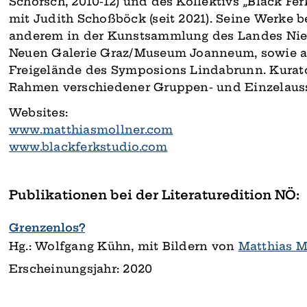
Schorsch, 2010-12) und des Kollektivs „Black Fe
mit Judith Schoßböck (seit 2021). Seine Werke b
anderem in der Kunstsammlung des Landes Nied
Neuen Galerie Graz/Museum Joanneum, sowie a
Freigelände des Symposions Lindabrunn. Kurato
Rahmen verschiedener Gruppen- und Einzelaus
Websites:
www.matthiasmollner.com
www.blackferkstudio.com
Publikationen bei der Literaturedition NÖ:
Grenzenlos?
Hg.: Wolfgang Kühn, mit Bildern von
Matthias M
Erscheinungsjahr: 2020