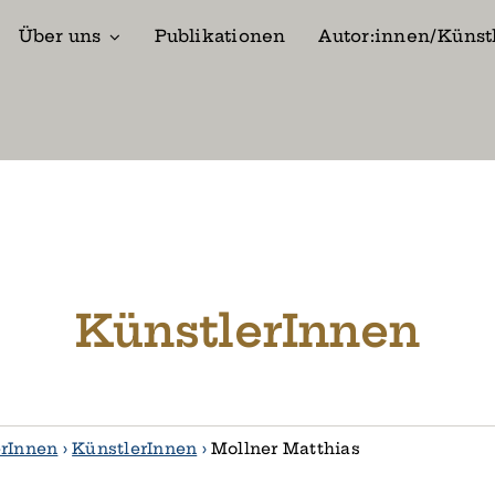
Über uns
Publikationen
Autor:innen/Künst
KünstlerInnen
erInnen
›
KünstlerInnen
›
Mollner Matthias