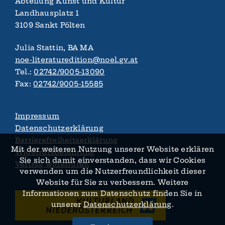
Abteilung Kunst und Kultur
Landhaus­platz 1
3109 Sankt Pölten
Julia Stattin, BA MA
noe-literaturedition@noel.gv.at
Tel.:
02742/9005-13090
Fax:
02742/9005-15585
Impressum
Datenschutzerklärung
Barrierefreiheitserklärung
Mit der weiteren Nutzung unserer Website erklären
Widerrufsbelehrung
Sie sich damit ein­verstanden, dass wir Cookies
Vertrag widerrufen
verwenden um die Nutzer­­freundlichkeit dieser
Website für Sie zu verbessern. Weitere
Informationen zum Daten­schutz finden Sie in
unserer
Datenschutz­­erklärung
.