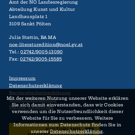
Amt der NÖ Landes­regierung
Abteilung Kunst und Kultur
Landhaus­platz 1
3109 Sankt Pölten
Julia Stattin, BA MA
noe-literaturedition@noel.gv.at
Tel.:
02742/9005-13090
Fax:
02742/9005-15585
Impressum
Datenschutzerklärung
Barrierefreiheitserklärung
Mit der weiteren Nutzung unserer Website erklären
Widerrufsbelehrung
Sie sich damit ein­verstanden, dass wir Cookies
Vertrag widerrufen
verwenden um die Nutzer­­freundlichkeit dieser
Website für Sie zu verbessern. Weitere
Informationen zum Daten­schutz finden Sie in
unserer
Datenschutz­­erklärung
.