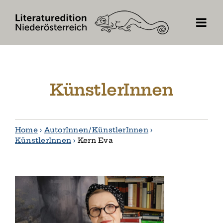
Skip
to
content
KünstlerInnen
Home
›
AutorInnen / KünstlerInnen
›
KünstlerInnen
›
Kern Eva