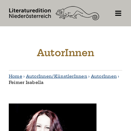
Skip
to
content
AutorInnen
Home
›
AutorInnen / KünstlerInnen
›
AutorInnen
›
Feimer Isabella