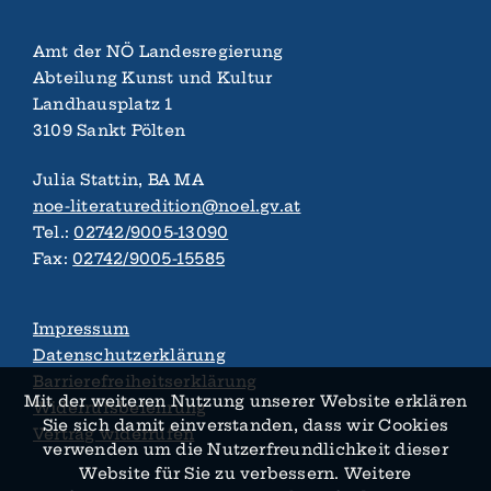
Amt der NÖ Landes­regierung
Abteilung Kunst und Kultur
Landhaus­platz 1
3109 Sankt Pölten
Julia Stattin, BA MA
noe-literaturedition@noel.gv.at
Tel.:
02742/9005-13090
Fax:
02742/9005-15585
Impressum
Datenschutzerklärung
Barrierefreiheitserklärung
Mit der weiteren Nutzung unserer Website erklären
Widerrufsbelehrung
Sie sich damit ein­verstanden, dass wir Cookies
Vertrag widerrufen
verwenden um die Nutzer­­freundlichkeit dieser
Website für Sie zu verbessern. Weitere