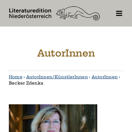
Skip
to
content
AutorInnen
Home
›
AutorInnen / KünstlerInnen
›
AutorInnen
›
Becker Zdenka