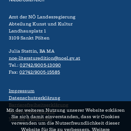
Amt der NÖ Landes­regierung
Abteilung Kunst und Kultur
Landhaus­platz 1
3109 Sankt Pölten
Julia Stattin, BA MA
noe-literaturedition@noel.gv.at
Tel.:
02742/9005-13090
Fax:
02742/9005-15585
Impressum
Datenschutzerklärung
Barrierefreiheitserklärung
Mit der weiteren Nutzung unserer Website erklären
Widerrufsbelehrung
Sie sich damit ein­verstanden, dass wir Cookies
Vertrag widerrufen
verwenden um die Nutzer­­freundlichkeit dieser
Website für Sie zu verbessern. Weitere