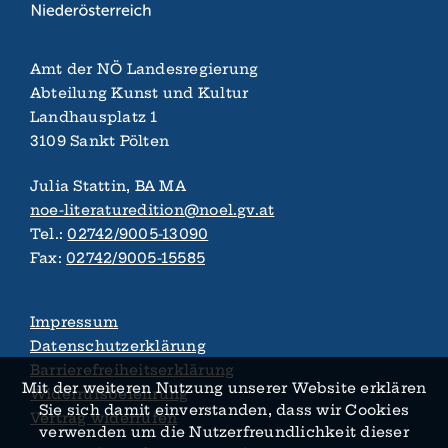
Amt der NÖ Landes­regierung
Abteilung Kunst und Kultur
Landhaus­platz 1
3109 Sankt Pölten
Julia Stattin, BA MA
noe-literaturedition@noel.gv.at
Tel.:
02742/9005-13090
Fax:
02742/9005-15585
Impressum
Datenschutzerklärung
Barrierefreiheitserklärung
Mit der weiteren Nutzung unserer Website erklären
Widerrufsbelehrung
Sie sich damit ein­verstanden, dass wir Cookies
Vertrag widerrufen
verwenden um die Nutzer­­freundlichkeit dieser