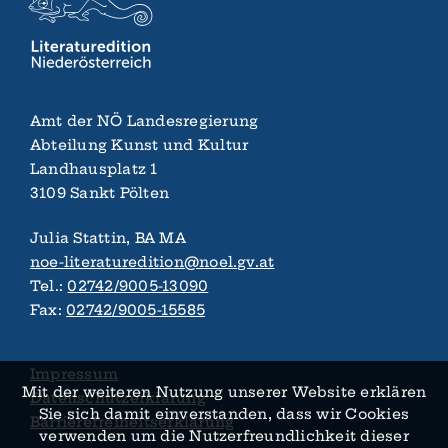
Amt der NÖ Landes­regierung
Abteilung Kunst und Kultur
Landhaus­platz 1
3109 Sankt Pölten
Julia Stattin, BA MA
noe-literaturedition@noel.gv.at
Tel.:
02742/9005-13090
Fax:
02742/9005-15585
Impressum
Mit der weiteren Nutzung unserer Website erklären
Datenschutzerklärung
Sie sich damit ein­verstanden, dass wir Cookies
Barrierefreiheitserklärung
verwenden um die Nutzer­­freundlichkeit dieser