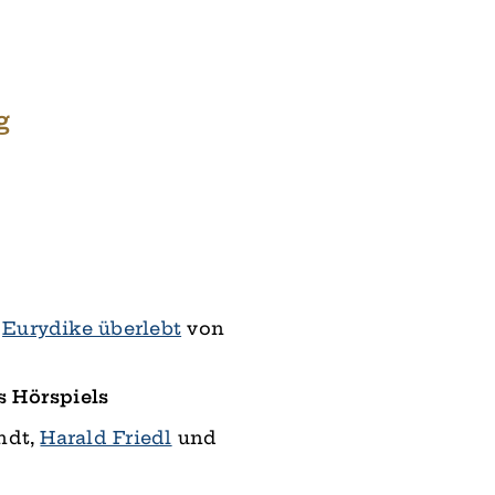
g
n
Eurydike überlebt
von
s Hörspiels
ndt,
Harald Friedl
und