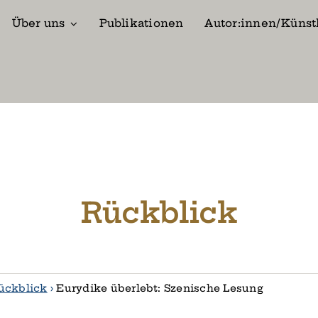
Über uns
Publikationen
Autor:innen/Künst
Rückblick
ückblick
›
Eurydike überlebt: Szenische Lesung