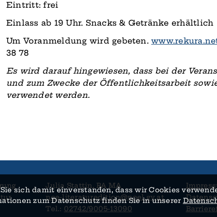
Eintritt: frei
Einlass ab 19 Uhr. Snacks & Getränke erhältlich
Um Voranmeldung wird gebeten.
www.rekura.ne
38 78
Es wird darauf hingewiesen, dass bei der Veran
und zum Zwecke der Öffentlichkeitsarbeit sow
verwendet werden.
rung
Julia Stattin, BA MA
Impres
Sie sich damit ein­verstanden, dass wir Cookies verwende
tur
noe-literaturedition@noel.gv.at
Datensc
rmationen zum Daten­schutz finden Sie in unserer
Datensch
Tel.:
02742/9005-13090
Barriere