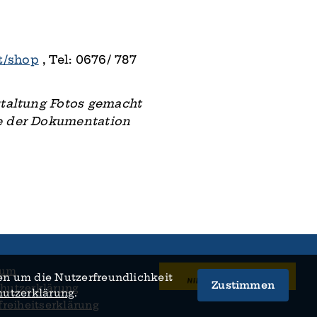
t/shop
, Tel: 0676/ 787
staltung Fotos gemacht
ie der Dokumentation
sum
n um die Nutzer­­freundlichkeit
Zustimmen
hutzerklärung
utz­­erklärung
.
freiheitserklärung