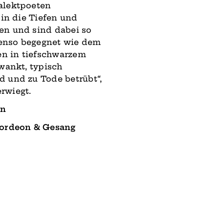
a­lektpoeten
 in die Tiefen und
en und sind dabei so
enso begegnet wie dem
n in tiefschwarzem
wankt, typisch
d und zu Tode betrübt“,
rwiegt.
hn
kkordeon & Gesang