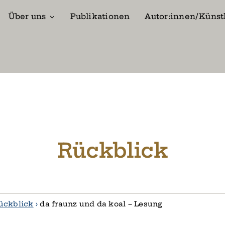
Über uns
Publikationen
Autor:innen/Künst
Rückblick
ückblick
›
da fraunz und da koal – Lesung