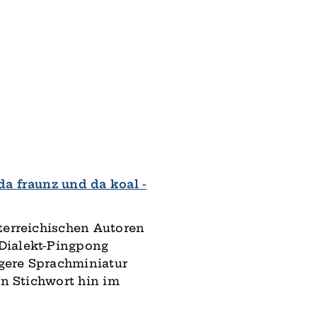
da fraunz und da koal -
ter­reichischen Autoren
Dialekt­-Pingpong
ngere Sprach­miniatur
in Stichwort hin im